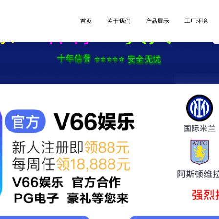
24新澳门原料网大全-资料免
首页
关于我们
产品展示
工厂环境
关于我们